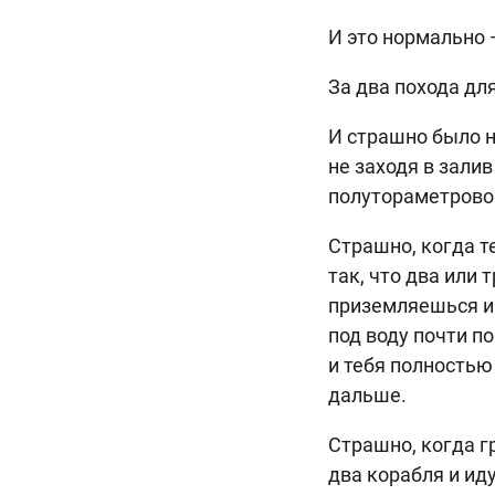
И это нормально 
За два похода дл
И страшно было 
не заходя в залив
полутораметровой
Страшно, когда те
так, что два или
приземляешься и 
под воду почти по
и тебя полностью
дальше.
Страшно, когда гр
два корабля и ид