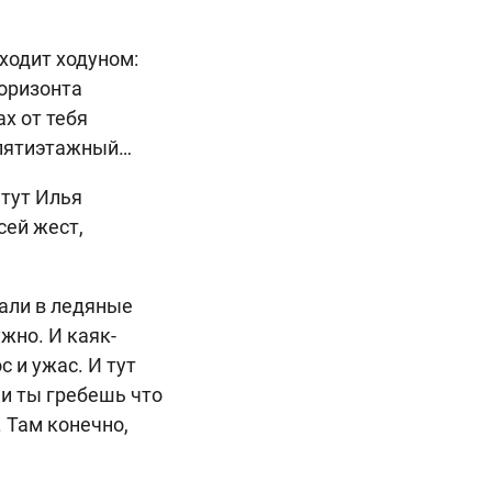
 ходит ходуном:
горизонта
ах от тебя
с пятиэтажный…
 тут Илья
сей жест,
вали в ледяные
жно. И каяк-
с и ужас. И тут
 и ты гребешь что
. Там конечно,