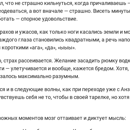
л, что не страшно кильнуться, когда причаливаешь 
еодеваться, а вот вначале — страшно. Висеть минуты
ботать — спорное удовольствие.
трахов и ужасов, как только ноги касались земли и 
каждого глаза становились квадратными, а речь нап
 короткими «ага», «да», «ыыы».
о, страх рассеивается. Желание засадить рюмку вод
и — улетучивается и вообще, кажется бредом. Хотя, 
азалось максимально разумным.
ся и в следующие волны, как при переходе уже с Ан
вствуешь себя не то, чтобы в своей тарелке, но хот
вожных моментов мозг оттаивает и диктует мысль: