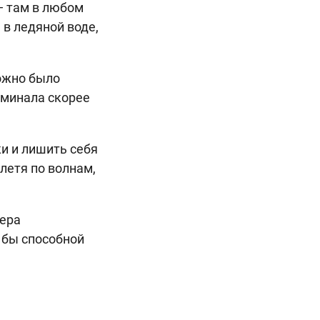
— там в любом
 в ледяной воде,
можно было
оминала скорее
ки и лишить себя
летя по волнам,
зера
я бы способной