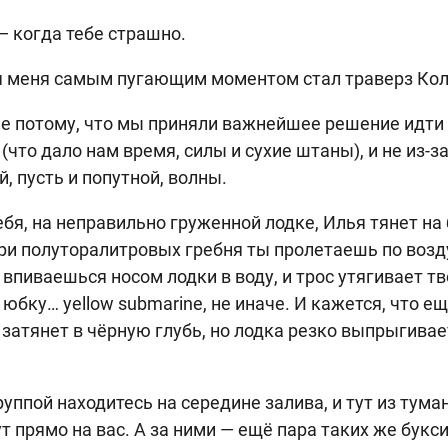
— когда тебе страшно.
я меня самым пугающим моментом стал траверз Кол
не потому, что мы приняли важнейшее решение идти
 (что дало нам время, силы и сухие штаны), и не из-з
, пусть и попутной, волны.
бя, на неправильно груженной лодке, Илья тянет на 
 три полуторалитровых гребня ты пролетаешь по возд
впиваешься носом лодки в воду, и трос утягивает т
 юбку… yellow submarine, не иначе. И кажется, что ещ
 затянет в чёрную глубь, но лодка резко выпрыгивае
уппой находитесь на середине залива, и тут из тума
ут прямо на вас. А за ними — ещё пара таких же букс