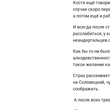
Костя ещё говори
случае скоро пер
а потом ещё и ра
И всегда после с
расслабиться, у 
неандертальцев с
Как бы то ни был
алкодевственност
такое желание к
Страх рассеивает
на Соловецкий, чу
соображать.
А после всех тре