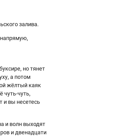
ьского залива.
 напрямую,
а
буксире, но тянет
уху, а потом
вой жёлтый каяк
ё чуть-чуть,
т и вы несетесь
на и волн выходят
иров и двенадцати