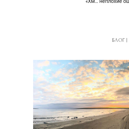
«Хм… неплохие ощ
БЛОГ |