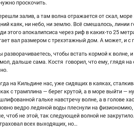
нужно проскочить.
ерешли залив, а там волна отражается от скал, море
ний каяк, ни небо, ни землю. Всё смешалось, линии 
ди этого апокалипсиса через риф в каких-то 25 метр
тает вал размером с трехэтажный дом. А может, и 
ы разворачиваетесь, чтобы встать кормой к волне, и
мол, дальше сама. Костя говорил, что ему, глядя на 
шно.
гда на Кильдине нас, уже сидящих в каяках, сталки
как с трамплина — берег крутой, а в море выйти — ну
шлифованной гальке навстречу волне, а в голове хао
словно ведро ледяной воды плеснули на физиономию,
е, чтоб не этой, так следующей волной не закрутило
страховал всех выходящих, но…