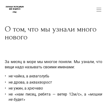
О том, что мы узнали много
нового
За месяц в море мы многое поняли. Мы узнали, что
вещи надо называть своими именами:
не чайка, а
акваголубь
не дрова, а
аквахворост
не ужин, а
хрючево
не «нам писец, ребята — ветер 12м/с», а «
мошки
не будет»