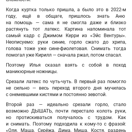
Когда куртка только пришла, а было это в 2022-м
году, ещё в общаге, пришлось знать Аню
на помощь — сама я не смогла даже и близко
растянуть тот латекс. Картина напоминала тот
самый кадр с Джимом Керри из «Эйс Вентуры».
Неописуемо: руки синие, горло сжато до хрипа,
голова тоже уже сине-фиолетовая. Снимать тогда
помогал уже Кирилл — сначала ржал, потом спасал.
Поэтому Илья сказал взять с собой в поход
маникюрные ножницы.
Срезали латекс по чуть-чуть. В первый раз помогло
не сильно — весь переход второго дня мучилась
с онемевшими кистями и постоянно зевотой.
Второй раз — идеально срезали горло, стало
возможно ДЫШАТЬ, почти перестало колоть руки,
но протискиваться получалось с трудом. Как
и снимать. Поэтому подходила к кому-то с фразой:
«Оля, Маша, Серёжа, Дима, Миша, Костя, раздень